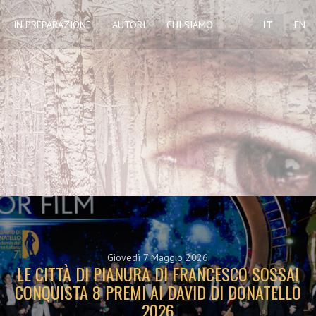
IN PREPARAZIONE
AUTORI
CHI SIAMO
IT
EN
Giovedì 7 Maggio 2026
LE CITTÀ DI PIANURA DI FRANCESCO SOSSAI
CONQUISTA 8 PREMI AI DAVID DI DONATELLO
2026