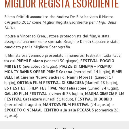
MIGLIOR REGISTA ESORDIENTE
Siamo felici di annunciare che Andrea De Sica ha vinto il Nastro
d’Argento 2017 come Miglior Regista Esordiente per
I Figli della
Notte
.
Inoltre a Vincenzo Crea, l’attore protagonista del film, è stata
assegnata una menzione speciale Biraghi e Dimitri Capuani è stato
candidato per la Migliore Scenografia.
Il film sta ora venendo presentato in numerosi festival in tutta Italia,
tra cui:
PREMI Flaiano
(venerdì 30 giugno),
FESTIVAL POGGIO
MIRTETO
(mercoledì 5 luglio),
PIAZZE DI CINEMA – PREMIO
MONTY BANKS OPERE PRIME Cesena
(mercoledì 14 luglio),
BIMBI
BELLI al Cinema Nuovo Sacher di Nanni Moretti
(Lunedì 17
luglio),
ORTIGIA FILM FESTIVAL DI SIRACUSA
(Martedì 18 luglio),
EST EST EST FILM FESTIVAL
Montefiascone
(Lunedì 24 luglio),
GALLIO FILM FESTIVAL
( venerdì 28 luglio),
MAGNA GRAECIA FILM
FESTIVAL Catanzaro
(lunedì 31 luglio),
FESTIVAL DI BOBBIO
(mercoledì 2 agosto),
MANTOVA FILM FESTIVAL
(24 agosto) e
SPOLETO CINEMA AL CENTRO alla sala PEGASUS
(domenica 26
agosto).