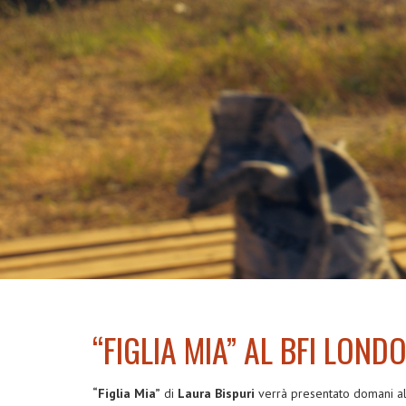
“FIGLIA MIA” AL BFI LOND
“Figlia Mia”
di
Laura Bispuri
verrà presentato domani a