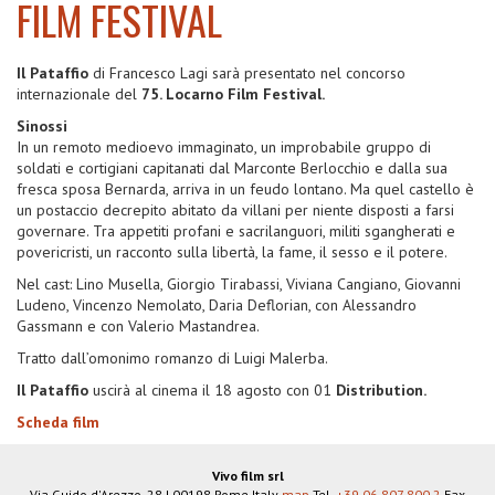
FILM FESTIVAL
Il Pataffio
di Francesco Lagi sarà presentato nel concorso
internazionale del
75. Locarno Film Festival.
Sinossi
In un remoto medioevo immaginato, un improbabile gruppo di
soldati e cortigiani capitanati dal Marconte Berlocchio e dalla sua
fresca sposa Bernarda, arriva in un feudo lontano. Ma quel castello è
un postaccio decrepito abitato da villani per niente disposti a farsi
governare. Tra appetiti profani e sacrilanguori, militi sgangherati e
povericristi, un racconto sulla libertà, la fame, il sesso e il potere.
Nel cast: Lino Musella, Giorgio Tirabassi, Viviana Cangiano, Giovanni
Ludeno, Vincenzo Nemolato, Daria Deflorian, con Alessandro
Gassmann e con Valerio Mastandrea.
Tratto dall’omonimo romanzo di Luigi Malerba.
Il Pataffio
uscirà al cinema il 18 agosto con 01
Distribution.
Scheda film
Vivo film srl
Via Guido d'Arezzo, 28
|
00198
Rome
Italy
map
Tel.
+39 06 807 800 2
Fax