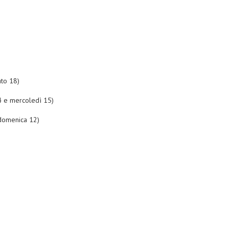
to 18)
4 e mercoledì 15)
domenica 12)
)