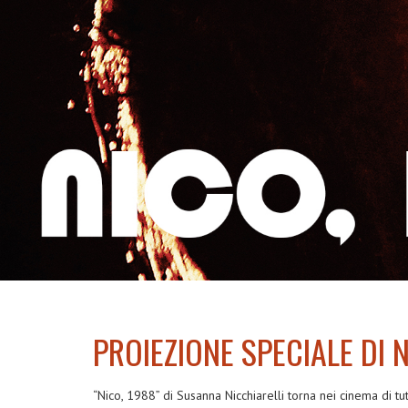
PROIEZIONE SPECIALE DI 
“Nico, 1988” di Susanna Nicchiarelli
torna nei cinema di tu