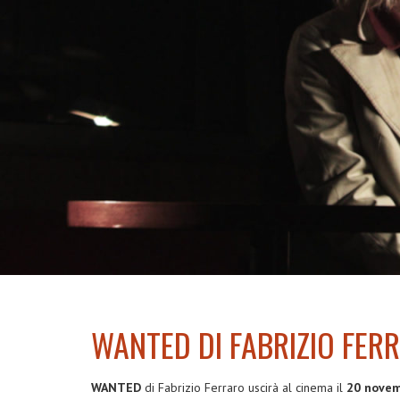
WANTED DI FABRIZIO FER
WANTED
di Fabrizio Ferraro uscirà al cinema il
20 nove