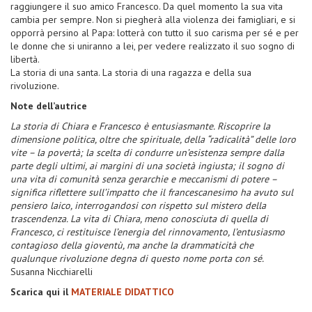
raggiungere il suo amico Francesco. Da quel momento la sua vita
cambia per sempre. Non si piegherà alla violenza dei famigliari, e si
opporrà persino al Papa: lotterà con tutto il suo carisma per sé e per
le donne che si uniranno a lei, per vedere realizzato il suo sogno di
libertà.
La storia di una santa. La storia di una ragazza e della sua
rivoluzione.
Note dell’autrice
La storia di Chiara e Francesco è entusiasmante. Riscoprire la
dimensione politica, oltre che spirituale, della “radicalità” delle loro
vite – la povertà; la scelta di condurre un’esistenza sempre dalla
parte degli ultimi, ai margini di una società ingiusta; il sogno di
una vita di comunità senza gerarchie e meccanismi di potere –
significa riflettere sull’impatto che il francescanesimo ha avuto sul
pensiero laico, interrogandosi con rispetto sul mistero della
trascendenza. La vita di Chiara, meno conosciuta di quella di
Francesco, ci restituisce l’energia del rinnovamento, l’entusiasmo
contagioso della gioventù, ma anche la drammaticità che
qualunque rivoluzione degna di questo nome porta con sé.
Susanna Nicchiarelli
Scarica qui il
MATERIALE DIDATTICO