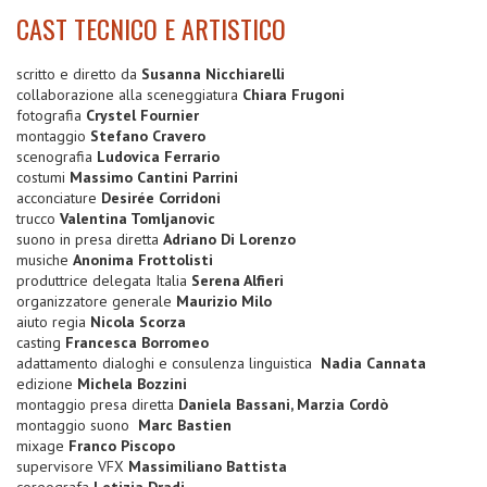
CAST TECNICO E ARTISTICO
scritto e diretto da
Susanna Nicchiarelli
collaborazione alla sceneggiatura
Chiara Frugoni
fotografia
Crystel Fournier
montaggio
Stefano Cravero
scenografia
Ludovica Ferrario
costumi
Massimo Cantini Parrini
acconciature
Desirée Corridoni
trucco
Valentina Tomljanovic
suono in presa diretta
Adriano Di Lorenzo
musiche
Anonima Frottolisti
produttrice delegata Italia
Serena Alfieri
organizzatore generale
Maurizio Milo
aiuto regia
Nicola Scorza
casting
Francesca Borromeo
adattamento dialoghi e consulenza linguistica
Nadia Cannata
edizione
Michela Bozzini
montaggio presa diretta
Daniela Bassani, Marzia Cordò
montaggio suono
Marc Bastien
mixage
Franco Piscopo
supervisore VFX
Massimiliano Battista
coreografa
Letizia Dradi