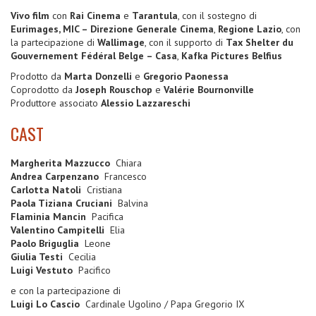
Vivo film
con
Rai Cinema
e
Tarantula
, con il sostegno di
Eurimages, MIC – Direzione Generale Cinema
,
Regione Lazio
, con
la partecipazione di
Wallimage
, con il supporto di
Tax Shelter du
Gouvernement Fédéral Belge – Casa
,
Kafka Pictures Belfius
Prodotto da
Marta Donzelli
e
Gregorio Paonessa
Coprodotto da
Joseph Rouschop
e
Valérie Bournonville
Produttore associato
Alessio Lazzareschi
CAST
Margherita Mazzucco
Chiara
Andrea Carpenzano
Francesco
Carlotta Natoli
Cristiana
Paola Tiziana Cruciani
Balvina
Flaminia Mancin
Pacifica
Valentino Campitelli
Elia
Paolo Briguglia
Leone
Giulia Testi
Cecilia
Luigi Vestuto
Pacifico
e con la partecipazione di
Luigi Lo Cascio
Cardinale Ugolino / Papa Gregorio IX