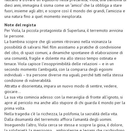
dieci anni, immagina il sisma come un “amico” che la obbliga a stare
fuori, insieme agli altri, e scopre così il mondo dei grandi, l’amicizia e
una natura fino a quel momento inesplorata.
Note del regista
Per Viola, la piccola protagonista di Superluna, il terremoto avvicina
le persone.
La bambina scopre che gli uomini ritrovano nella vicinanza la
possibilità di salvarsi. Nel film assistiamo a pratiche di condivisione
del cibo, di spazi comuni, a dinamiche spontanee di elaborazione di
una comunità, fragile e dolente ma allo stesso tempo ostinata e
tenace. Viola capisce l’insopprimibilità delle relazioni – e in un
secondo momento l’ambiguità, con la comparsa degli egoismi
individuali – tra persone diverse ma uguali, perché tutti nella stessa
condizione di vulnerabilità.
Attratta e disorientata, impara un nuovo modo di sentire, vedere,
giocare…
La sua vita comincia adesso: con la meraviglia di fronte all’ignoto, si
apre al pericolo ma anche allo stupore di chi guarda il mondo per la
prima volta.
Nella tragedia c’è la ricchezza, la polifonia, la sacralità della vita.
Dalla disumanità del terremoto affiora l’umanità degli uomini.
Inseguendo l’altro, Viola cerca se stessa e scopre la gioia, il dolore,
la solidarietà, la menzogna… ambivalenze e legami che racchiudono