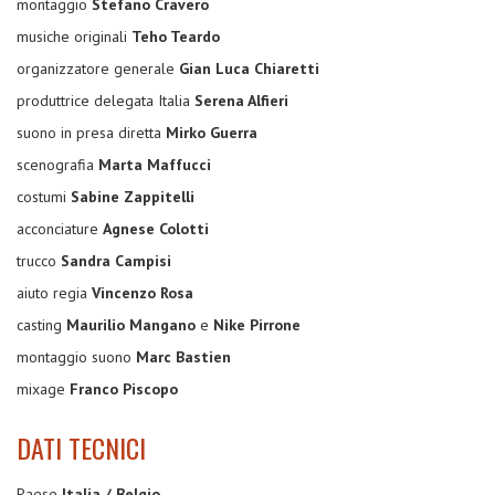
montaggio
Stefano Cravero
musiche originali
Teho Teardo
organizzatore generale
Gian Luca Chiaretti
produttrice delegata Italia
Serena Alfieri
suono in presa diretta
Mirko Guerra
scenografia
Marta Maffucci
costumi
Sabine Zappitelli
acconciature
Agnese Colotti
trucco
Sandra Campisi
aiuto regia
Vincenzo Rosa
casting
Maurilio Mangano
e
Nike Pirrone
montaggio suono
Marc Bastien
mixage
Franco Piscopo
DATI TECNICI
Paese
Italia / Belgio