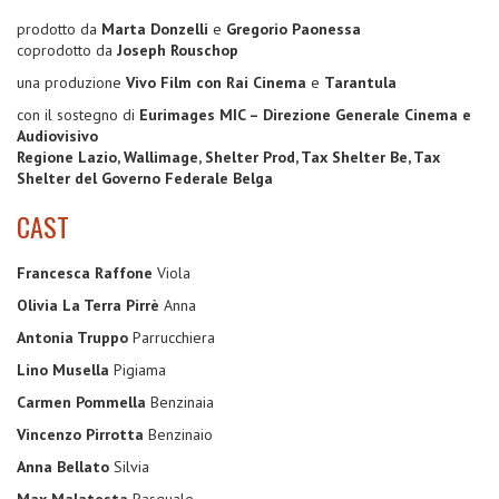
prodotto da
Marta Donzelli
e
Gregorio Paonessa
coprodotto da
Joseph Rouschop
una produzione
Vivo Film con Rai Cinema
e
Tarantula
con il sostegno di
Eurimages MIC – Direzione Generale Cinema e
Audiovisivo
Regione Lazio, Wallimage, Shelter Prod, Tax Shelter Be, Tax
Shelter del Governo Federale Belga
CAST
Francesca Raffone
Viola
Olivia La Terra Pirrè
Anna
Antonia Truppo
Parrucchiera
Lino Musella
Pigiama
Carmen Pommella
Benzinaia
Vincenzo Pirrotta
Benzinaio
Anna Bellato
Silvia
Max Malatesta
Pasquale