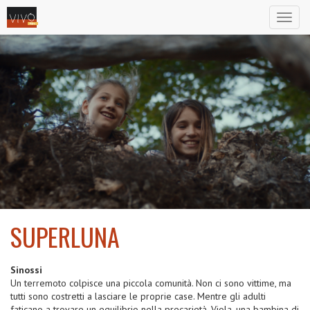
Toggl
naviga
SUPERLUNA
2023
Sinossi
Un terremoto colpisce una piccola comunità. Non ci sono vittime, ma
tutti sono costretti a lasciare le proprie case. Mentre gli adulti
faticano a trovare un equilibrio nella precarietà, Viola, una bambina di