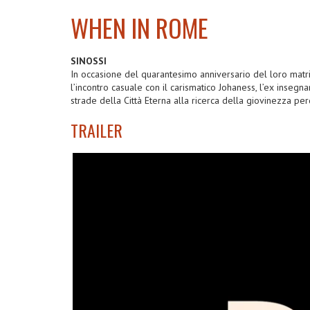
WHEN IN ROME
2024
SINOSSI
In occasione del quarantesimo anniversario del loro matri
l’incontro casuale con il carismatico Johaness, l’ex inseg
strade della Città Eterna alla ricerca della giovinezza pe
TRAILER