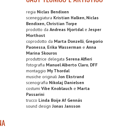
regia
Niclas Bendixen
sceneggiatura
Kristian Halken, Niclas
Bendixen, Christian Torpe
prodotto da
Andreas Hjortdal
e
Jesper
Morthost
coprodotto da
Marta Donzelli
,
Gregorio
Paonessa
,
Erika Wasserman
e
Anna
Marina Skouros
produttrice delegata
Serena Alfieri
fotografia
Manuel Alberto Claro
,
DFF
montaggio
My Thordal
musiche originali
Jon Ekstrand
scenografia
Nikolaj Danielsen
costumi
Vibe Knoblauch
e
Marta
Passarini
trucco
Linda Boije Af Gennäs
sound design
Jonas Jansson
NA