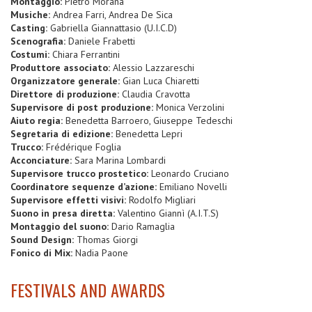
Montaggio:
Pietro Morana
Musiche:
Andrea Farri, Andrea De Sica
Casting:
Gabriella Giannattasio (U.I.C.D)
Scenografia:
Daniele Frabetti
Costumi:
Chiara Ferrantini
Produttore associato:
Alessio Lazzareschi
Organizzatore generale:
Gian Luca Chiaretti
Direttore di produzione:
Claudia Cravotta
Supervisore di post produzione:
Monica Verzolini
Aiuto regia:
Benedetta Barroero, Giuseppe Tedeschi
Segretaria di edizione:
Benedetta Lepri
Trucco:
Frédérique Foglia
Acconciature:
Sara Marina Lombardi
Supervisore trucco prostetico:
Leonardo Cruciano
Coordinatore sequenze d’azione:
Emiliano Novelli
Supervisore effetti visivi:
Rodolfo Migliari
Suono in presa diretta:
Valentino Giannì (A.I.T.S)
Montaggio del suono:
Dario Ramaglia
Sound Design:
Thomas Giorgi
Fonico di Mix:
Nadia Paone
FESTIVALS AND AWARDS