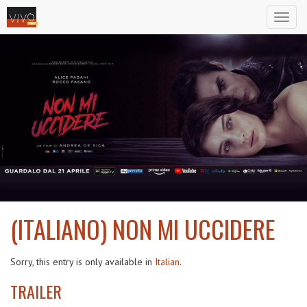
Toggl
naviga
(ITALIANO) NON MI UCCIDERE
2021
Sorry, this entry is only available in
Italian
.
TRAILER