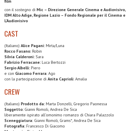
film
con il sostegno di
Mic – Direzione Generale Cinema e Audiovisivo,
IDM Alto Adige, Regione Lazio – Fondo Regionale per il Cinema e
L’Audiovisivo
CAST
(Italiano)
Alice Pagani:
Mirta/Luna
Rocco Fasano:
Robin
Silvia Calderoni:
Sara
Fabrizio Ferracane:
Luca Bertozzi
Sergio Albelli:
Piero
e con
Giacomo Ferrara
: Ago
con la partecipazione di
Anita Caprioli
: Amalia
CREW
(Italiano)
Prodotto da:
Marta Donzelli, Gregorio Paonessa
Soggetto:
Gianni Romoli, Andrea De Sica
liberamente ispirato all’omonimo romanzo di Chiara Palazzolo
Sceneggiatura:
Gianni Romoli, Grams*, Andrea De Sica
Fotografia:
Francesco Di Giacomo