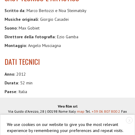
Scritto da:
Marco Bertozzi e Noa Steimatsky
Musiche originali:
Giorgio Casadei
Suono:
Max Gobiet
Direttore della fotografia:
Ezio Gamba
Montaggio:
Angelo Musciagna
DATI TECNICI
Anno:
2012
Durata:
52 min
Paese:
Italia
Vivo film srl
Via Guido d'Arezzo, 28
|
00198
Rome
Italy
map
Tel.
+39 06 807 800 2
Fax
+39 06 806 934 83
info@vivofilm.it
X
VAT N°
IT07939951005
We use cookies on our website to give you the most relevant
https://vivofilm.it
experience by remembering your preferences and repeat visits.