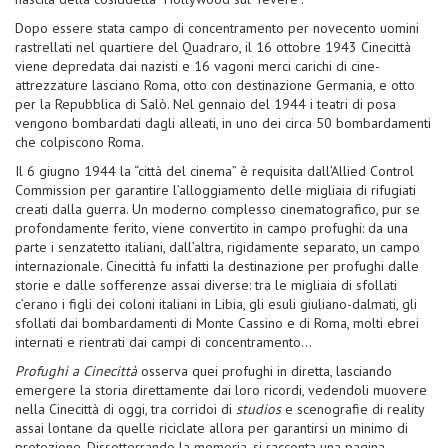
Dopo essere stata campo di concentramento per novecento uomini
rastrellati nel quartiere del Quadraro, il 16 ottobre 1943 Cinecittà
viene depredata dai nazisti e 16 vagoni merci carichi di cine-
attrezzature lasciano Roma, otto con destinazione Germania, e otto
per la Repubblica di Salò. Nel gennaio del 1944 i teatri di posa
vengono bombardati dagli alleati, in uno dei circa 50 bombardamenti
che colpiscono Roma.
Il 6 giugno 1944 la “città del cinema” è requisita dall’Allied Control
Commission per garantire l’alloggiamento delle migliaia di rifugiati
creati dalla guerra. Un moderno complesso cinematografico, pur se
profondamente ferito, viene convertito in campo profughi: da una
parte i senzatetto italiani, dall’altra, rigidamente separato, un campo
internazionale. Cinecittà fu infatti la destinazione per profughi dalle
storie e dalle sofferenze assai diverse: tra le migliaia di sfollati
c’erano i figli dei coloni italiani in Libia, gli esuli giuliano-dalmati, gli
sfollati dai bombardamenti di Monte Cassino e di Roma, molti ebrei
internati e rientrati dai campi di concentramento…
Profughi a Cinecittà
osserva quei profughi in diretta, lasciando
emergere la storia direttamente dai loro ricordi, vedendoli muovere
nella Cinecittà di oggi, tra corridoi di
studios
e scenografie di reality
assai lontane da quelle riciclate allora per garantirsi un minimo di
protezione. Dissotterrando la memoria, si racconta una pagina