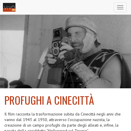
Toggl
naviga
PROFUGHI A CINECITTÀ
2012
Il film racconta la trasformazione subita da Cinecittà negli anni che
vanno dal 1943 al 1950, attraverso l’occupazione nazista, la
creazione di un campo profughi da parte degli alleati e, infine, la
nascita della cosiddetta “Hollywood sul Tevere”.