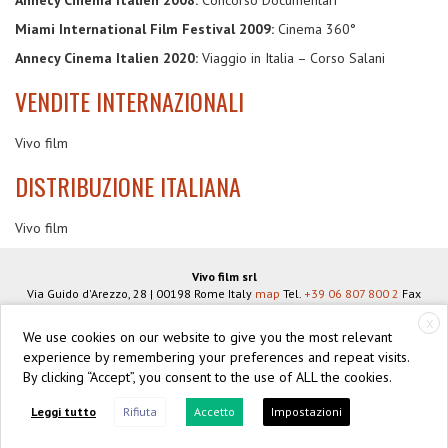
Miami International Film Festival 2009:
Cinema 360°
Annecy Cinema Italien 2020:
Viaggio in Italia – Corso Salani
VENDITE INTERNAZIONALI
Vivo film
DISTRIBUZIONE ITALIANA
Vivo film
Vivo film srl
Via Guido d'Arezzo, 28
|
00198
Rome
Italy
map
Tel.
+39 06 807 800 2
Fax
+39 06 806 934 83
info@vivofilm.it
X
VAT N°
IT07939951005
We use cookies on our website to give you the most relevant
https://vivofilm.it
experience by remembering your preferences and repeat visits.
By clicking “Accept”, you consent to the use of ALL the cookies.
Facebook
Vimeo
Twitter
Instagram
Leggi tutto
Rifiuta
Accetto
Impostazioni
© 2026 Vivo film