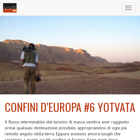
Toggl
naviga
CONFINI D’EUROPA #6 YOTVATA
2008
Il flusso interminabile del turismo di massa sembra aver raggiunto
ormai qualsiasi destinazione possibile, appropriandosi di ogni più
remoto angolo della terra. Eppure esistono ancora luoghi che
resistono a questi assalti, perfino in Europa. Sono posti dove