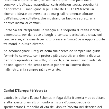
convivono bellezze inaspettate, contraddizioni sociali, peculiarità
geografiche. E sono ignoti ai più. CONFINI D’EUROPA traccia un
itinerario ideale attraverso aree marginali raramente sfiorate
dall’attenzione collettiva, che mostrano un fascino segreto, una
poetica intima, di ‘confine’.
Corso Salani intraprende un viaggio alla scoperta di realtà incerte,
dimenticate, per dar voce a luoghi e contesti particolari, a situazioni
controverse, affascinanti per il loro essere “limite”, passaggio e ponte
tra mondi e culture diverse.
Ad accompagnare il regista nella sua ricerca c’è sempre una guida
femminile coinvolta con i pretesti più disparati; una donna diversa
per ogni episodio, il cui volto, i cui occhi, il cui sorriso sono indagati
da uno sguardo che senza nessun pudore, millimetro dopo
millimetro, si fa sempre più ravvicinato.
Confini D’Europa #6 Yotvata
L’attrice israeliana Eliana Schejter, in fuga dalla frenesia metropolitana
e alla ricerca di un ‘altro mondo’ a misura d’uomo, decide di
sperimentare il modello di vita del kibbutz Yotvata, nel deserto del