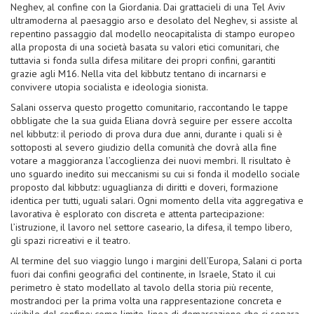
Neghev, al confine con la Giordania. Dai grattacieli di una Tel Aviv
ultramoderna al paesaggio arso e desolato del Neghev, si assiste al
repentino passaggio dal modello neocapitalista di stampo europeo
alla proposta di una società basata su valori etici comunitari, che
tuttavia si fonda sulla difesa militare dei propri confini, garantiti
grazie agli M16. Nella vita del kibbutz tentano di incarnarsi e
convivere utopia socialista e ideologia sionista.
Salani osserva questo progetto comunitario, raccontando le tappe
obbligate che la sua guida Eliana dovrà seguire per essere accolta
nel kibbutz: il periodo di prova dura due anni, durante i quali si è
sottoposti al severo giudizio della comunità che dovrà alla fine
votare a maggioranza l’accoglienza dei nuovi membri. Il risultato è
uno sguardo inedito sui meccanismi su cui si fonda il modello sociale
proposto dal kibbutz: uguaglianza di diritti e doveri, formazione
identica per tutti, uguali salari. Ogni momento della vita aggregativa e
lavorativa è esplorato con discreta e attenta partecipazione:
l’istruzione, il lavoro nel settore caseario, la difesa, il tempo libero,
gli spazi ricreativi e il teatro.
Al termine del suo viaggio lungo i margini dell’Europa, Salani ci porta
fuori dai confini geografici del continente, in Israele, Stato il cui
perimetro è stato modellato al tavolo della storia più recente,
mostrandoci per la prima volta una rappresentazione concreta e
visibile del confine: come limite, linea di demarcazione che ci separa