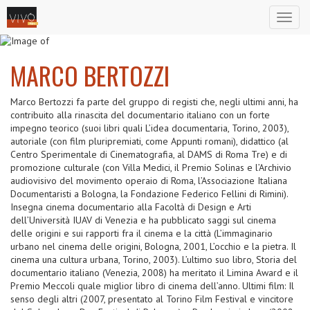
Toggl
naviga
MARCO BERTOZZI
Marco Bertozzi fa parte del gruppo di registi che, negli ultimi anni, ha
contribuito alla rinascita del documentario italiano con un forte
impegno teorico (suoi libri quali L’idea documentaria, Torino, 2003),
autoriale (con film pluripremiati, come Appunti romani), didattico (al
Centro Sperimentale di Cinematografia, al DAMS di Roma Tre) e di
promozione culturale (con Villa Medici, il Premio Solinas e l’Archivio
audiovisivo del movimento operaio di Roma, l’Associazione Italiana
Documentaristi a Bologna, la Fondazione Federico Fellini di Rimini).
Insegna cinema documentario alla Facoltà di Design e Arti
dell’Università IUAV di Venezia e ha pubblicato saggi sul cinema
delle origini e sui rapporti fra il cinema e la città (L’immaginario
urbano nel cinema delle origini, Bologna, 2001, L’occhio e la pietra. Il
cinema una cultura urbana, Torino, 2003). L’ultimo suo libro, Storia del
documentario italiano (Venezia, 2008) ha meritato il Limina Award e il
Premio Meccoli quale miglior libro di cinema dell’anno. Ultimi film: Il
senso degli altri (2007, presentato al Torino Film Festival e vincitore