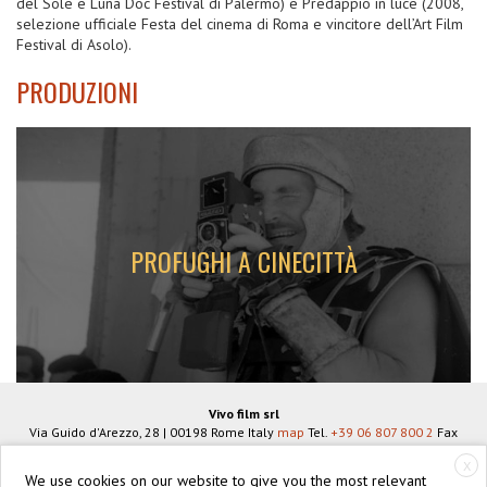
del Sole e Luna Doc Festival di Palermo) e Predappio in luce (2008,
selezione ufficiale Festa del cinema di Roma e vincitore dell’Art Film
Festival di Asolo).
PRODUZIONI
PROFUGHI A CINECITTÀ
Aprile
2012
2012
LA
STORIA
MARCO
MAI
BERTOZZI
RACCONTATA
-
DEGLI
REGISTA
STUDIOS
ROMANI
NEL
Vivo film srl
SECONDO
Via Guido d'Arezzo, 28
|
00198
Rome
Italy
map
Tel.
+39 06 807 800 2
Fax
DOPOGUERRA
+39 06 806 934 83
info@vivofilm.it
X
VAT N°
IT07939951005
We use cookies on our website to give you the most relevant
https://vivofilm.it