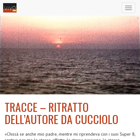
Toggl
naviga
TRACCE – RITRATTO
2008
DELL’AUTORE DA CUCCIOLO
«Chissà se anche mio padre, mentre mi riprendeva con i suoi Super 8,
sentiva per me lo stesso affetto, la stessa passione, lo stesso