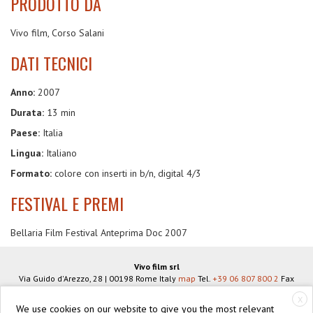
PRODOTTO DA
Vivo film, Corso Salani
DATI TECNICI
Anno:
2007
Durata:
13 min
Paese:
Italia
Lingua:
Italiano
Formato:
colore con inserti in b/n, digital 4/3
FESTIVAL E PREMI
Bellaria Film Festival Anteprima Doc 2007
Vivo film srl
Via Guido d'Arezzo, 28
|
00198
Rome
Italy
map
Tel.
+39 06 807 800 2
Fax
+39 06 806 934 83
info@vivofilm.it
X
VAT N°
IT07939951005
We use cookies on our website to give you the most relevant